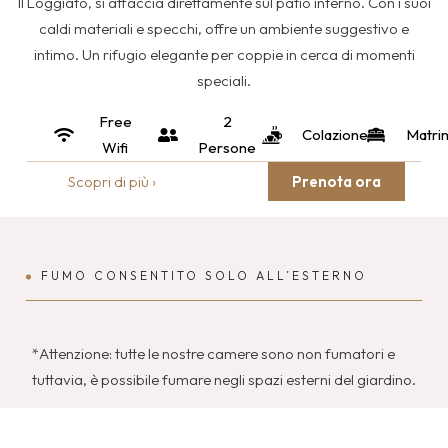
Il Loggiato, si affaccia direttamente sul patio interno. Con i suoi
caldi materiali e specchi, offre un ambiente suggestivo e
intimo. Un rifugio elegante per coppie in cerca di momenti
speciali.
Free
2
Colazione
Matri
Wifi
Persone
Scopri di più ›
Prenota ora
FUMO CONSENTITO SOLO ALL’ESTERNO
*Attenzione: tutte le nostre camere sono non fumatori e
tuttavia, è possibile fumare negli spazi esterni del giardino.