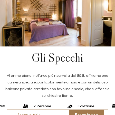
Gli Specchi
Al primo piano, nell'area più riservata del
B&B
, offriamo una
camera speciale, particolarmente ampia e con un delizioso
balcone privato arredato con tavolino e sedie, che si affaccia
sul chiostro fiorito.
ifi
2 Persone
Colazione
Scopri di più ›
Prenota ora