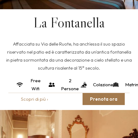
La Fontanella
Affacciata su Via delle Ruote, ha anch'essa il suo spazio
riservato nel patio ed è caratterizzata da un'antica fontanella
in pietra sormontata da una decorazione a cielo stellato e una
scultura risalente al 15° secolo.
Free
2
Colazione
Matri
Wifi
Persone
Scopri di più ›
Prenota ora