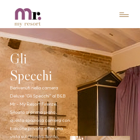
Gli
Specchi
Benvenuti nella camera
Deluxe "Gli Specchi" al B&B
Mr - My Resort Firenze.
Situata al primo piano,
questa spaziosa camera con
balcone privato offre una
vista sul chiostro fiorito,