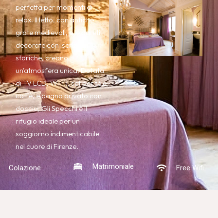
perfetta per momenti di
relax. Il letto, con antiche
grate medievali, e le pareti
decorate con iscrizioni
storiche, creano
un'atmosfera unica. Dotata
di TV LCD, Wi-Fi, set per tè e
caffè, e bagno privato con
doccia,
Gli Specchi
è il
rifugio ideale per un
soggiorno indimenticabile
nel cuore di Firenze.
Matrimoniale
Colazione
Free Wifi