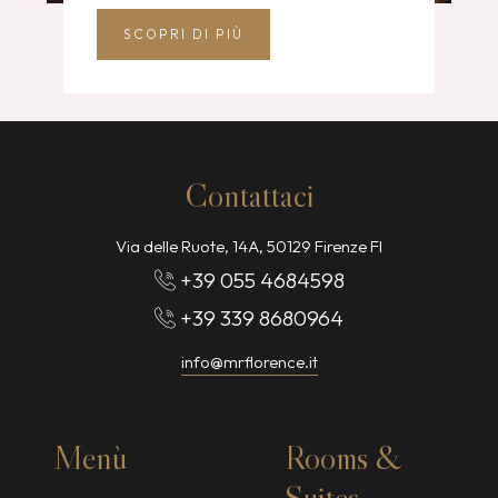
SCOPRI DI PIÙ
Contattaci
Via delle Ruote, 14A, 50129 Firenze FI
+39 055 4684598
+39 339 8680964
info@mrflorence.it
Menù
Rooms &
Suites