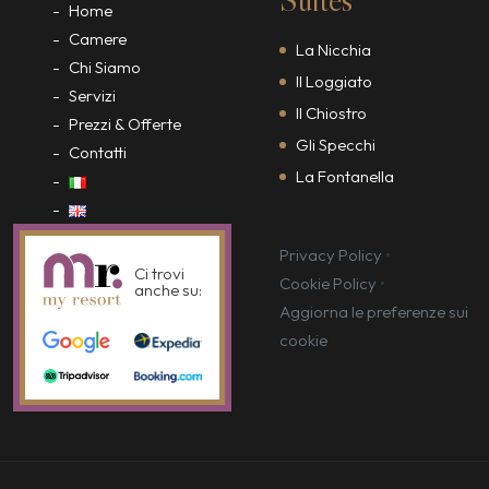
Home
Camere
La Nicchia
Chi Siamo
Il Loggiato
Servizi
Il Chiostro
Prezzi & Offerte
Gli Specchi
Contatti
La Fontanella
Privacy Policy
•
Ci trovi
Cookie Policy
•
anche su:
Aggiorna le preferenze sui
cookie